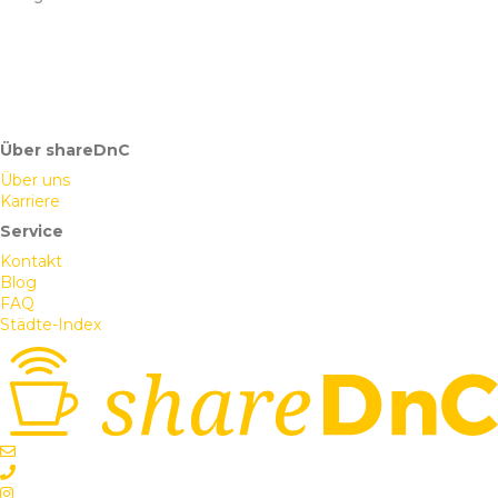
Gesucht wird bewusst ein Mietpartner, der dieses
Ökosystem ergänzt und aktiv nutzt – aus den Bereichen
Medien, Audio, Content, Digital oder Produktion.
Hier mietet man keine Fläche – man wird Teil einer
Über shareDnC
Über uns
Karriere
Service
Kontakt
Blog
FAQ
Städte-Index