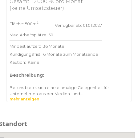
Gesamt: 12.000,-€ pro Monat
(keine Umsatzsteuer)
2
Fläche: 500m
Verfügbar ab: 01.01.2027
Max. Arbeitsplätze: 50
Mindestlaufzeit:
36 Monate
Kündigungsfrist:
6 Monate zum Monatsende
Kaution:
Keine
Beschreibung:
Bei uns bietet sich eine einmalige Gelegenheit für
Unternehmen aus der Medien- und
mehr anzeigen
Kommunikationsbranche: Rund 500 m² Bürofläche in
einem gewachsenen Umfeld führender Radiomarken –
kombiniert mit direktem Zugang zu Infrastruktur, Know-
how und unterschiedlich einsetzbaren
Standort
Produktionseinheiten.
Bereits heute sind hier etablierte Player wie 94,3 RS2,