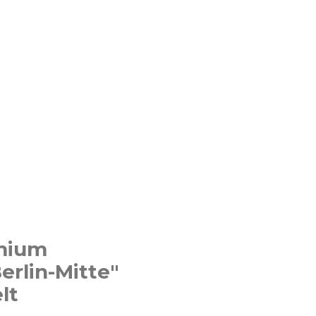
emium
erlin-Mitte"
lt