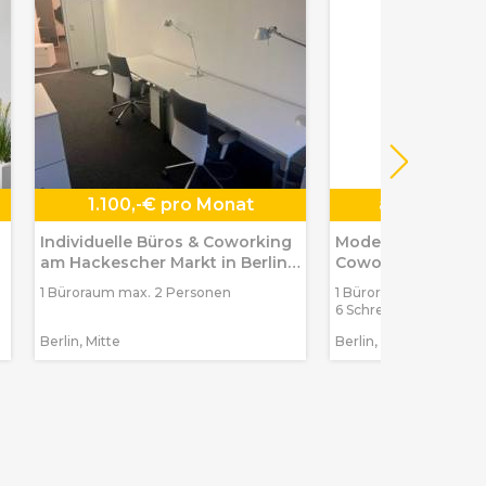
1.100,-€ pro Monat
ab
99,-€ pr
Individuelle Büros & Coworking
Moderne Private O
am Hackescher Markt in Berlin-
Coworking in Berl
Mitte
1 Büroraum max. 2 Personen
1 Büroraum max. 2 Pe
6 Schreibtischplätze
Berlin, Mitte
Berlin, Weißensee