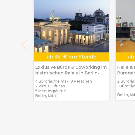
ab
35,-€ pro Stunde
ab
Exklusive Büros & Coworking im
Helle &
historischen Palais in Berlin-
Bürogem
Mitte
Mitte
4 Büroräume max. 8 Personen
2 Bürorä
2 Virtual Offices
1 Büroflä
5 Meetingräume
Berlin, Mi
Berlin, Mitte