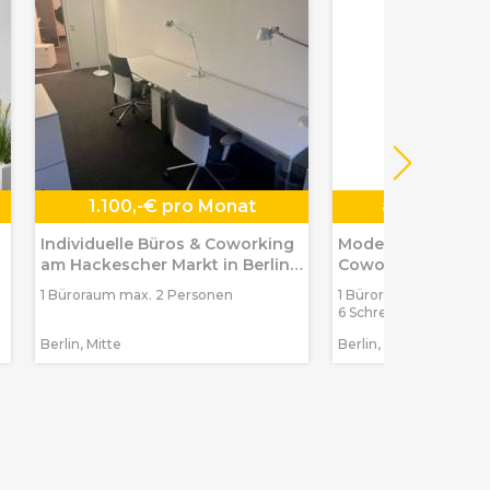
1.100,-€ pro Monat
ab
99,-€ pr
Individuelle Büros & Coworking
Moderne Private O
am Hackescher Markt in Berlin-
Coworking in Berl
Mitte
1 Büroraum max. 2 Personen
1 Büroraum max. 2 Pe
6 Schreibtischplätze
Berlin, Mitte
Berlin, Weißensee