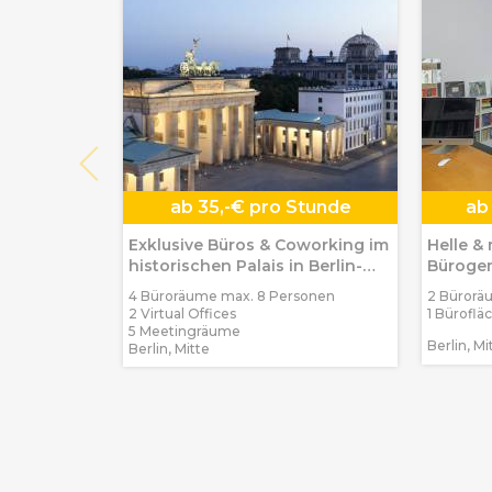
ab
35,-€ pro Stunde
ab
Exklusive Büros & Coworking im
Helle &
historischen Palais in Berlin-
Bürogem
Mitte
Mitte
4 Büroräume max. 8 Personen
2 Bürorä
2 Virtual Offices
1 Büroflä
5 Meetingräume
Berlin, Mi
Berlin, Mitte