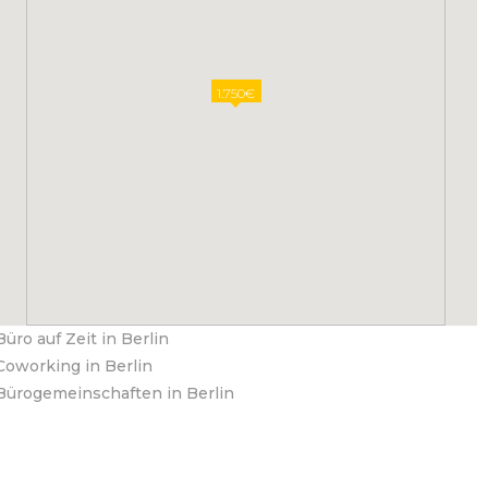
1.750€
Büro auf Zeit in Berlin
Coworking in Berlin
Bürogemeinschaften in Berlin