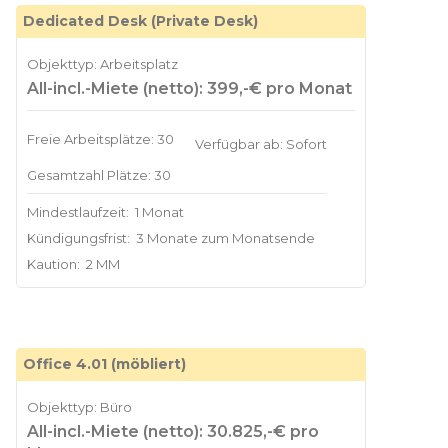
Dedicated Desk (Private Desk)
Objekttyp: Arbeitsplatz
All-incl.-Miete (netto): 399,-€ pro Monat
Freie Arbeitsplätze: 30
Verfügbar ab: Sofort
Gesamtzahl Plätze: 30
Mindestlaufzeit:
1 Monat
Kündigungsfrist:
3 Monate zum Monatsende
Kaution:
2 MM
Office 4.01 (möbliert)
Objekttyp: Büro
All-incl.-Miete (netto): 30.825,-€ pro