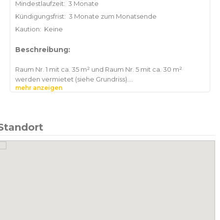
Mindestlaufzeit:
3 Monate
Kündigungsfrist:
3 Monate zum Monatsende
Kaution:
Keine
Beschreibung:
Raum Nr. 1 mit ca. 35 m² und Raum Nr. 5 mit ca. 30 m²
werden vermietet (siehe Grundriss).
mehr anzeigen
Beide Räume sind abschließbar und möbliert.
Bei Bedarf können weitere Räume ebenfalls zur
Standort