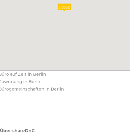
2.000€
Büro auf Zeit in Berlin
Coworking in Berlin
Bürogemeinschaften in Berlin
Über shareDnC