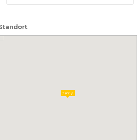
Standort
2.871€