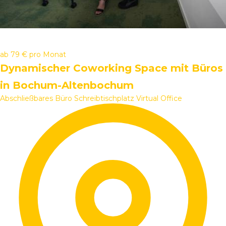
ab
79 €
pro Monat
Dynamischer Coworking Space mit Büros
in Bochum-Altenbochum
Abschließbares Büro
Schreibtischplatz
Virtual Office