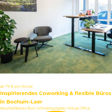
ab
79 €
pro Monat
Inspirierendes Coworking & flexible Büros
in Bochum-Laer
Abschließbares Büro
Schreibtischplatz
Virtual Office