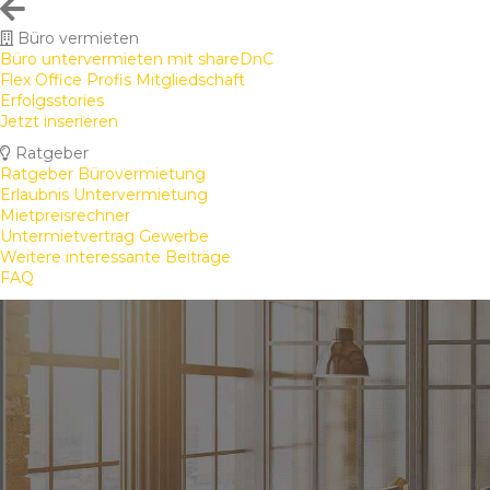
Büro vermieten
Büro untervermieten mit shareDnC
Flex Office Profis Mitgliedschaft
Erfolgsstories
Jetzt inserieren
Ratgeber
Ratgeber Bürovermietung
Erlaubnis Untervermietung
Mietpreisrechner
Untermietvertrag Gewerbe
Weitere interessante Beiträge
FAQ