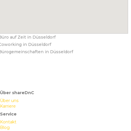
Büro auf Zeit in Düsseldorf
Coworking in Düsseldorf
Bürogemeinschaften in Düsseldorf
Über shareDnC
Über uns
Karriere
Service
Kontakt
Blog