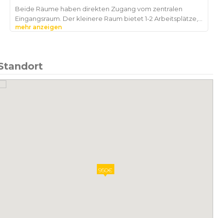
Beide Räume haben direkten Zugang vom zentralen
Eingangsraum. Der kleinere Raum bietet 1-2 Arbeitsplätze,
mehr anzeigen
der größere 2-4. Beide Räume haben mehrere hohe
Fenster zur Straße (Straße extrem ruhig) und der größere
auch ein Fenster zur Fußgängerzone. Möbliert oder
Standort
950€