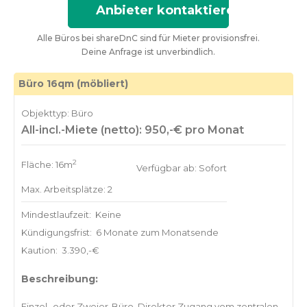
Anbieter kontaktieren
Alle Büros bei shareDnC sind für Mieter provisionsfrei.
Deine Anfrage ist unverbindlich.
Büro 16qm (möbliert)
Objekttyp: Büro
All-incl.-Miete (netto): 950,-€ pro Monat
2
Fläche: 16m
Verfügbar ab: Sofort
Max. Arbeitsplätze: 2
Mindestlaufzeit:
Keine
Kündigungsfrist:
6 Monate zum Monatsende
Kaution:
3.390,-€
Beschreibung:
Einzel- oder Zweier-Büro. Direkter Zugang vom zentralen