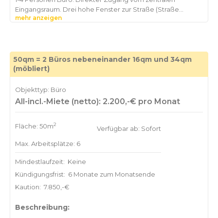
Eingangsraum. Drei hohe Fenster zur Straße (Straße
mehr anzeigen
extrem ruhig) und ein Fenster zur Fußgängerzone. Möbliert
50qm = 2 Büros nebeneinander 16qm und 34qm
(möbliert)
Objekttyp: Büro
All-incl.-Miete (netto): 2.200,-€ pro Monat
2
Fläche: 50m
Verfügbar ab: Sofort
Max. Arbeitsplätze: 6
Mindestlaufzeit:
Keine
Kündigungsfrist:
6 Monate zum Monatsende
Kaution:
7.850,-€
Beschreibung: