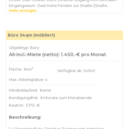
Eingangsraum. Zwei hohe Fenster zur Straße (Straße
mehr anzeigen
Büro 34qm (möbliert)
Objekttyp: Büro
All-incl.-Miete (netto): 1.450,-€ pro Monat
2
Fläche: 34m
Verfügbar ab: Sofort
Max. Arbeitsplätze: 4
Mindestlaufzeit:
Keine
Kündigungsfrist:
6 Monate zum Monatsende
Kaution:
5.170,-€
Beschreibung:
1-4 Personen Büro. Direkter Zugang vom zentralen