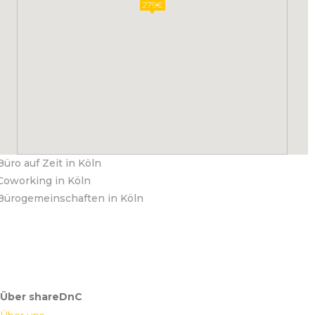
279€
Büro auf Zeit in Köln
Coworking in Köln
Bürogemeinschaften in Köln
Über shareDnC