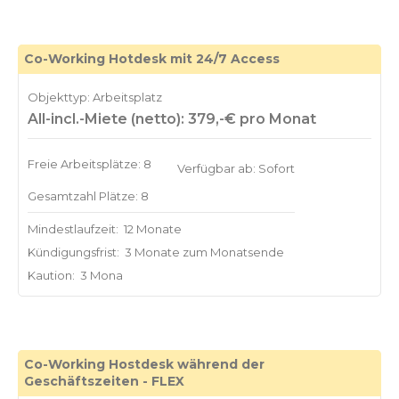
Co-Working Hotdesk mit 24/7 Access
Objekttyp: Arbeitsplatz
All-incl.-Miete (netto): 379,-€ pro Monat
Freie Arbeitsplätze: 8
Verfügbar ab: Sofort
Gesamtzahl Plätze: 8
Mindestlaufzeit:
12 Monate
Kündigungsfrist:
3 Monate zum Monatsende
Kaution:
3 Mona
Co-Working Hostdesk während der
Geschäftszeiten - FLEX