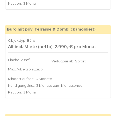
Kaution:
3 Mona
Büro mit priv. Terrasse & Domblick (möbliert)
Objekttyp: Büro
All-incl.-Miete (netto): 2.990,-€ pro Monat
2
Fläche: 29m
Verfügbar ab: Sofort
Max. Arbeitsplätze: 5
Mindestlaufzeit:
3 Monate
Kündigungsfrist:
3 Monate zum Monatsende
Kaution:
3 Mona