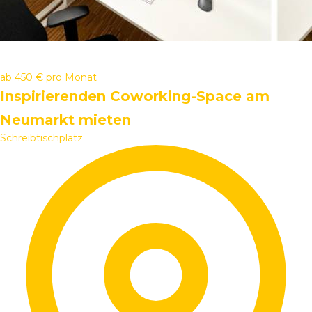
ab
450 €
pro Monat
Inspirierenden Coworking-Space am
Neumarkt mieten
Schreibtischplatz