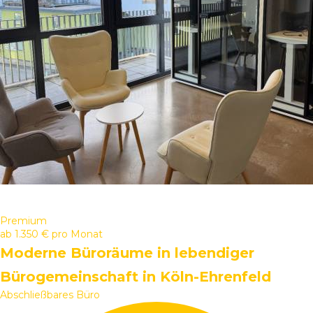
Premium
ab
1.350 €
pro Monat
Moderne Büroräume in lebendiger
Bürogemeinschaft in Köln-Ehrenfeld
Abschließbares Büro