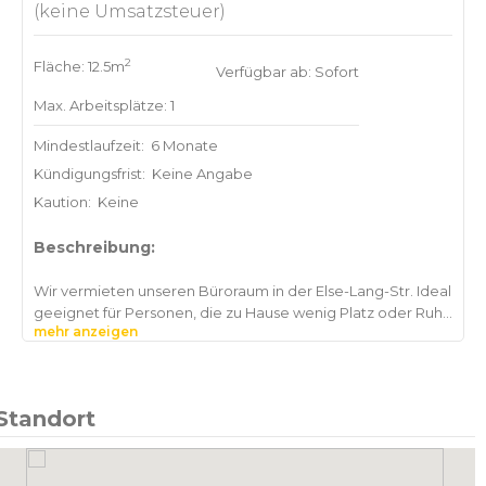
(keine Umsatzsteuer)
2
Fläche: 12.5m
Verfügbar ab: Sofort
Max. Arbeitsplätze: 1
Mindestlaufzeit:
6 Monate
Kündigungsfrist:
Keine Angabe
Kaution:
Keine
Beschreibung:
Wir vermieten unseren Büroraum in der Else-Lang-Str. Ideal
geeignet für Personen, die zu Hause wenig Platz oder Ruhe
mehr anzeigen
zum Homeoffice haben.
Gemeinschaftsküche mit Kaffeemaschine und Kühlschrank
sowie Toiletten vorhanden.
Standort
Ab Mai 2026 verfügbar.
Mietvertrag geht aktuell bis Ende 2026 und kann auf
Wunsch verlängert werden.