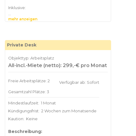
Inklusive:
mehr anzeigen
- 24/7-Zugang
– 4 Freistunden pro Monat in den Meetingräumen
- 50 % Rabatt auf jede Buchung von
Private Desk
Objekttyp: Arbeitsplatz
All-incl.-Miete (netto): 299,-€ pro Monat
Freie Arbeitsplätze: 2
Verfügbar ab: Sofort
Gesamtzahl Plätze: 3
Mindestlaufzeit:
1 Monat
Kündigungsfrist:
2 Wochen zum Monatsende
Kaution:
Keine
Beschreibung: