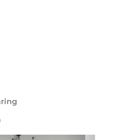
nring
)