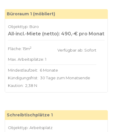
Büroraum 1 (möbliert)
Objekttyp: Büro
All-incl.-Miete (netto): 490,-€ pro Monat
2
Fläche: 15m
Verfügbar ab: Sofort
Max. Arbeitsplätze: 1
Mindestlaufzeit:
6 Monate
Kündigungsfrist:
30 Tage zum Monatsende
Kaution:
2,38 N
Schreibtischplätze 1
Objekttyp: Arbeitsplatz