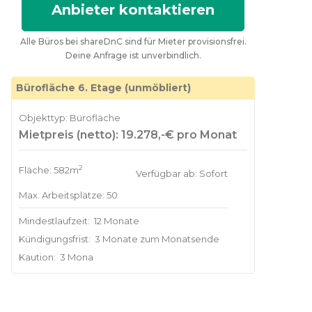
Anbieter kontaktieren
Alle Büros bei shareDnC sind für Mieter provisionsfrei.
Deine Anfrage ist unverbindlich.
Bürofläche 6. Etage (unmöbliert)
Objekttyp: Bürofläche
Mietpreis (netto): 19.278,-€ pro Monat
2
Fläche: 582m
Verfügbar ab: Sofort
Max. Arbeitsplätze: 50
Mindestlaufzeit:
12 Monate
Kündigungsfrist:
3 Monate zum Monatsende
Kaution:
3 Mona