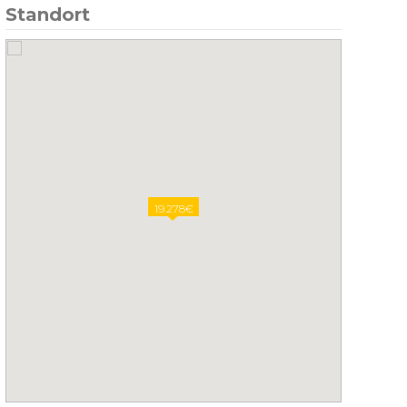
Standort
19.278€