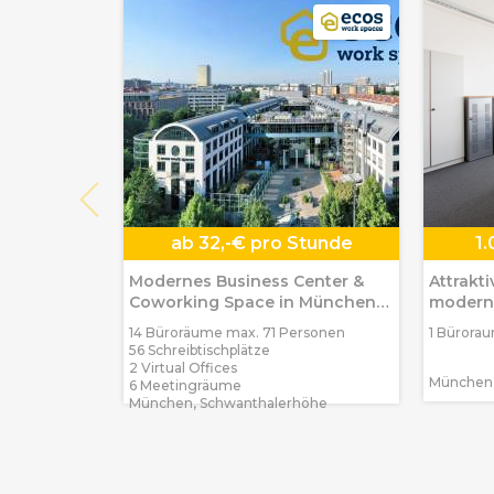
ab
32,-€ pro Stunde
1
Modernes Business Center &
Attrakt
Coworking Space in München-
moderne
Schwanthalerhöhe
Münche
14 Büroräume max. 71 Personen
1 Bürora
56 Schreibtischplätze
2 Virtual Offices
München,
6 Meetingräume
München, Schwanthalerhöhe