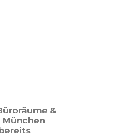
 Büroräume &
n München
bereits