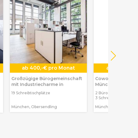
ab
400,-€ pro Monat
ab
276,-€ p
Großzügige Bürogemeinschaft
Coworking Space &
mit Industriecharme in
München-Schwab
19 Schreibtischplätze
2 Büroräume max. 19 
3 Schreibtischplätze
München, Obersendling
München, Schwabing-