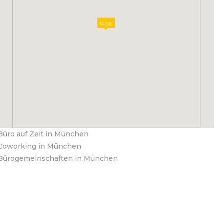
149€
Büro auf Zeit in München
Coworking in München
Bürogemeinschaften in München