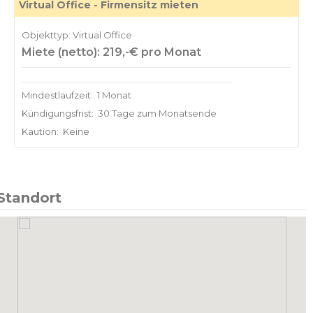
Virtual Office - Firmensitz mieten
Objekttyp: Virtual Office
Miete (netto): 219,-€ pro Monat
Mindestlaufzeit:
1 Monat
Kündigungsfrist:
30 Tage zum Monatsende
Kaution:
Keine
Standort