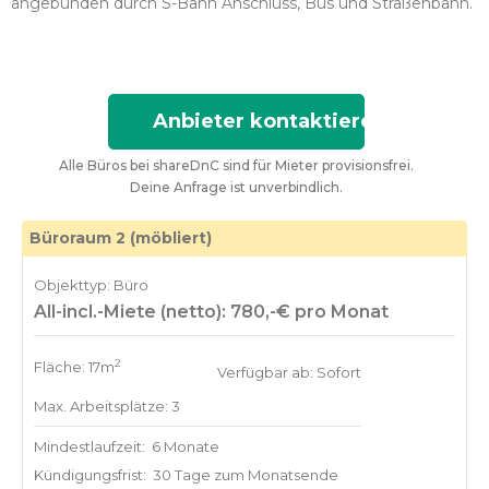
angebunden durch S-Bahn Anschluss, Bus und Straßenbahn.
Anbieter kontaktieren
Alle Büros bei shareDnC sind für Mieter provisionsfrei.
Deine Anfrage ist unverbindlich.
Büroraum 2 (möbliert)
Objekttyp: Büro
All-incl.-Miete (netto): 780,-€ pro Monat
2
Fläche: 17m
Verfügbar ab: Sofort
Max. Arbeitsplätze: 3
Mindestlaufzeit:
6 Monate
Kündigungsfrist:
30 Tage zum Monatsende