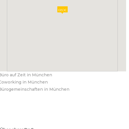
680€
Büro auf Zeit in München
Coworking in München
Bürogemeinschaften in München