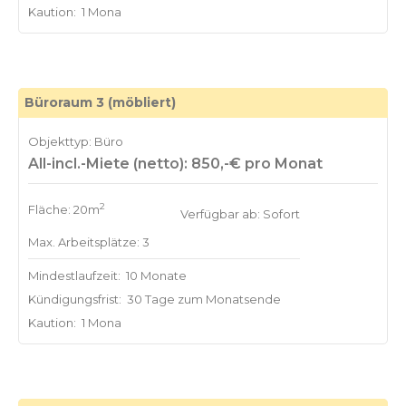
Kaution:
1 Mona
Büroraum 3 (möbliert)
Objekttyp: Büro
All-incl.-Miete (netto): 850,-€ pro Monat
2
Fläche: 20m
Verfügbar ab: Sofort
Max. Arbeitsplätze: 3
Mindestlaufzeit:
10 Monate
Kündigungsfrist:
30 Tage zum Monatsende
Kaution:
1 Mona