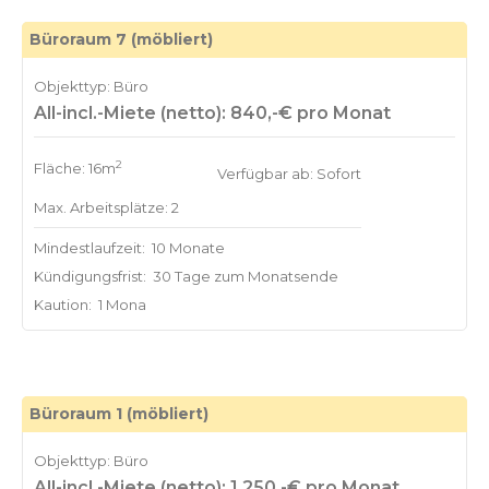
Büroraum 7 (möbliert)
Objekttyp: Büro
All-incl.-Miete (netto): 840,-€ pro Monat
2
Fläche: 16m
Verfügbar ab: Sofort
Max. Arbeitsplätze: 2
Mindestlaufzeit:
10 Monate
Kündigungsfrist:
30 Tage zum Monatsende
Kaution:
1 Mona
Büroraum 1 (möbliert)
Objekttyp: Büro
All-incl.-Miete (netto): 1.250,-€ pro Monat