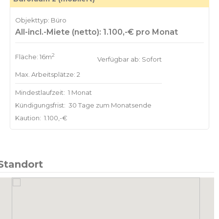
Objekttyp: Büro
All-incl.-Miete (netto): 1.100,-€ pro Monat
2
Fläche: 16m
Verfügbar ab: Sofort
Max. Arbeitsplätze: 2
Mindestlaufzeit:
1 Monat
Kündigungsfrist:
30 Tage zum Monatsende
Kaution:
1.100,-€
Standort