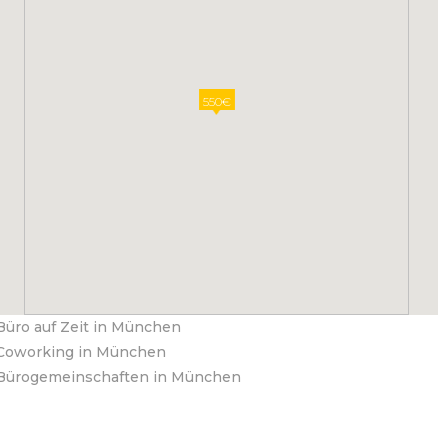
550€
Büro auf Zeit in München
Coworking in München
Bürogemeinschaften in München