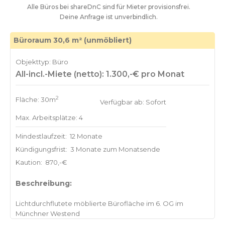
Alle Büros bei shareDnC sind für Mieter provisionsfrei.
Deine Anfrage ist unverbindlich.
Büroraum 30,6 m² (unmöbliert)
Objekttyp: Büro
All-incl.-Miete (netto): 1.300,-€ pro Monat
2
Fläche: 30m
Verfügbar ab: Sofort
Max. Arbeitsplätze: 4
Mindestlaufzeit:
12 Monate
Kündigungsfrist:
3 Monate zum Monatsende
Kaution:
870,-€
Beschreibung:
Lichtdurchflutete möblierte Bürofläche im 6. OG im