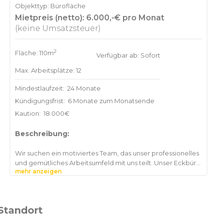
Objekttyp: Bürofläche
Mietpreis (netto): 6.000,-€ pro Monat
(keine Umsatzsteuer)
2
Fläche: 110m
Verfügbar ab: Sofort
Max. Arbeitsplätze: 12
Mindestlaufzeit:
24 Monate
Kündigungsfrist:
6 Monate zum Monatsende
Kaution:
18.000€
Beschreibung:
Wir suchen ein motiviertes Team, das unser professionelles
und gemütliches Arbeitsumfeld mit uns teilt. Unser Eckbüro
mehr anzeigen
54,4 qm, dass wir gerne untervermieten möchten, ist mit 12
Arbeitsplätzen und einem Wand-TV ausgestattet. Es
handelt sich um elektrisch, höhenverstellbare
Schreibtische mit geölten Eichenholz Platten mit Monitor
Standort
und USB-C Kabel. Neben dem Büro befindet sich direkt ein