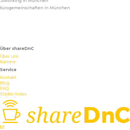
Coworking in München
Bürogemeinschaften in München
Über shareDnC
Über uns
Karriere
Service
Kontakt
Blog
FAQ
Städte-Index