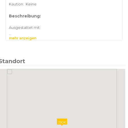
Kaution:
Keine
Beschreibung:
Ausgestattet mit:
mehr anzeigen
- höhenverstellbaren Schreibtisch
- 2 Bildschirmen,
- Tastatur + Maus
Standort
280€