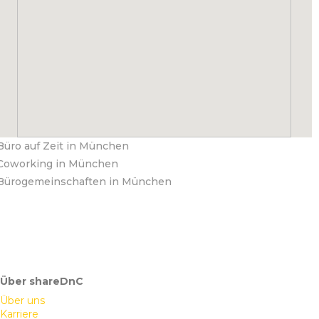
Büro auf Zeit in München
Coworking in München
Bürogemeinschaften in München
Über shareDnC
Über uns
Karriere