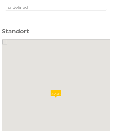
Standort
420€