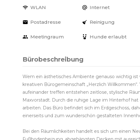
WLAN
Internet
Postadresse
Reinigung
Meetingraum
Hunde erlaubt
Bürobeschreibung
Wem ein ästhetisches Ambiente genauso wichtig ist wi
kreativen Bürogemeinschaft „Herzlich Willkommen“.
aufeinander treffen entstehen zeitlose, stylische Rä
Maxvorstadt. Durch die ruhige Lage im Hinterhof hat 
arbeiten. Das Büro befindet sich im Erdgeschoss, dah
einerseits und zum wunderschön gestalteten Innenho
Bei den Räumlichkeiten handelt es sich um einen Ne
Fußbodenheizung, abgehängten Decken mit ausreichen