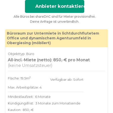
Anbieter kontaktieren
Alle Büros bei shareDnC sind für Mieter provisionsfrei.
Deine Anfrage ist unverbindlich.
Büroraum zur Untermiete in lichtdurchflutetem
Office und dynamischem Agenturumfeld in
Obergiesing (möbliert)
Objekttyp: Büro
All-incl.-Miete (netto): 850,-€ pro Monat
(keine Umsatzsteuer)
2
Fläche: 19.5m
Verfügbar ab: Sofort
Max. Arbeitsplätze: 4
Mindestlaufzeit:
6 Monate
Kündigungsfrist:
3 Monate zum Monatsende
Kaution:
850,-€