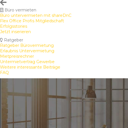
Büro vermieten
Büro untervermieten mit shareDnC
Flex Office Profis Mitgliedschaft
Erfolgsstories
Jetzt inserieren
Ratgeber
Ratgeber Bürovermietung
Erlaubnis Untervermietung
Mietpreisrechner
Untermietvertrag Gewerbe
Weitere interessante Beiträge
FAQ