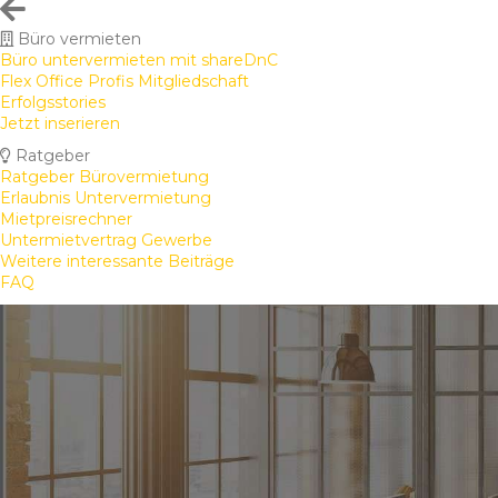
Büro vermieten
Büro untervermieten mit shareDnC
Flex Office Profis Mitgliedschaft
Erfolgsstories
Jetzt inserieren
Ratgeber
Ratgeber Bürovermietung
Erlaubnis Untervermietung
Mietpreisrechner
Untermietvertrag Gewerbe
Weitere interessante Beiträge
FAQ