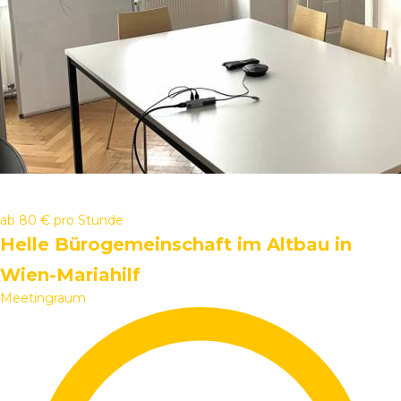
ab
80 €
pro Stunde
Helle Bürogemeinschaft im Altbau in
Wien-Mariahilf
Meetingraum