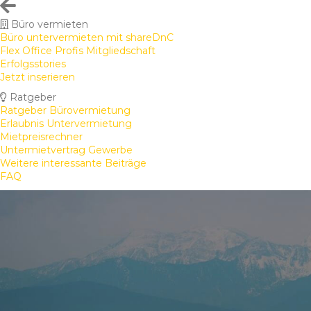
Büro vermieten
Büro untervermieten mit shareDnC
Flex Office Profis Mitgliedschaft
Erfolgsstories
Jetzt inserieren
Ratgeber
Ratgeber Bürovermietung
Erlaubnis Untervermietung
Mietpreisrechner
Untermietvertrag Gewerbe
Weitere interessante Beiträge
FAQ