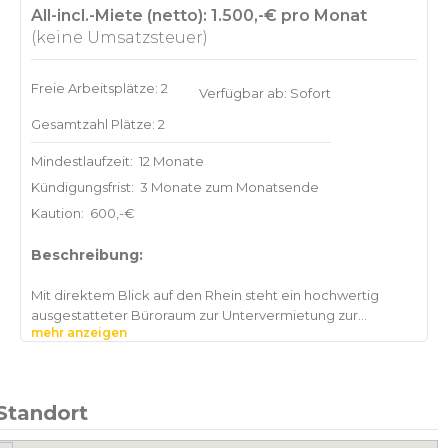
All-incl.-Miete (netto): 1.500,-€ pro Monat
(keine Umsatzsteuer)
Freie Arbeitsplätze: 2
Verfügbar ab: Sofort
Gesamtzahl Plätze: 2
Mindestlaufzeit:
12 Monate
Kündigungsfrist:
3 Monate zum Monatsende
Kaution:
600,-€
Beschreibung:
Mit direktem Blick auf den Rhein steht ein hochwertig
ausgestatteter Büroraum zur Untervermietung zur
mehr anzeigen
Verfügung.
Die Nutzung ist ausschließlich für Rechtsanwälte,
Steuerberater, Wirtschaftsprüfer, Insolvenzverwalter
Standort
vorgesehen.