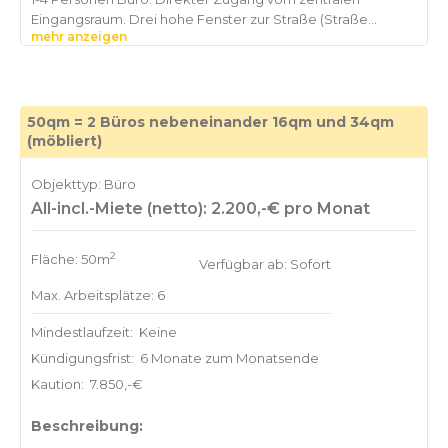
Eingangsraum. Drei hohe Fenster zur Straße (Straße
mehr anzeigen
extrem ruhig) und ein Fenster zur Fußgängerzone. Möbliert
50qm = 2 Büros nebeneinander 16qm und 34qm
(möbliert)
Objekttyp: Büro
All-incl.-Miete (netto): 2.200,-€ pro Monat
2
Fläche: 50m
Verfügbar ab: Sofort
Max. Arbeitsplätze: 6
Mindestlaufzeit:
Keine
Kündigungsfrist:
6 Monate zum Monatsende
Kaution:
7.850,-€
Beschreibung: