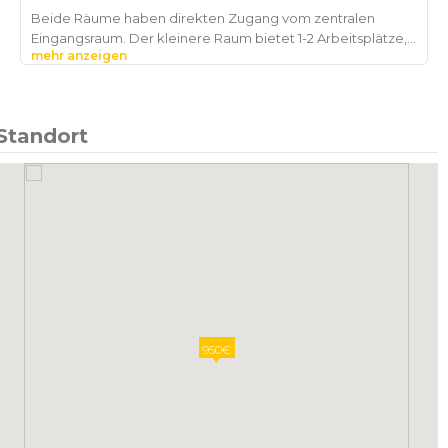
Beide Räume haben direkten Zugang vom zentralen
Eingangsraum. Der kleinere Raum bietet 1-2 Arbeitsplätze,
mehr anzeigen
der größere 2-4. Beide Räume haben mehrere hohe
Fenster zur Straße (Straße extrem ruhig) und der größere
auch ein Fenster zur Fußgängerzone. Möbliert oder
Standort
950€