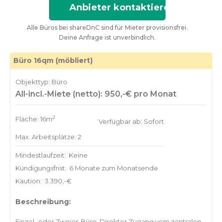
Anbieter kontaktieren
Alle Büros bei shareDnC sind für Mieter provisionsfrei.
Deine Anfrage ist unverbindlich.
Büro 16qm (möbliert)
Objekttyp: Büro
All-incl.-Miete (netto): 950,-€ pro Monat
2
Fläche: 16m
Verfügbar ab: Sofort
Max. Arbeitsplätze: 2
Mindestlaufzeit:
Keine
Kündigungsfrist:
6 Monate zum Monatsende
Kaution:
3.390,-€
Beschreibung:
Einzel- oder Zweier-Büro. Direkter Zugang vom zentralen