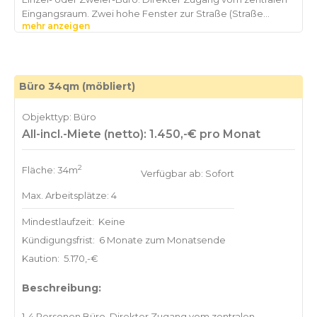
Eingangsraum. Zwei hohe Fenster zur Straße (Straße
mehr anzeigen
Büro 34qm (möbliert)
Objekttyp: Büro
All-incl.-Miete (netto): 1.450,-€ pro Monat
2
Fläche: 34m
Verfügbar ab: Sofort
Max. Arbeitsplätze: 4
Mindestlaufzeit:
Keine
Kündigungsfrist:
6 Monate zum Monatsende
Kaution:
5.170,-€
Beschreibung:
1-4 Personen Büro. Direkter Zugang vom zentralen