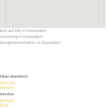
Büro auf Zeit in Düsseldorf
Coworking in Düsseldorf
Bürogemeinschaften in Düsseldorf
Über shareDnC
Über uns
Karriere
Service
Kontakt
Blog