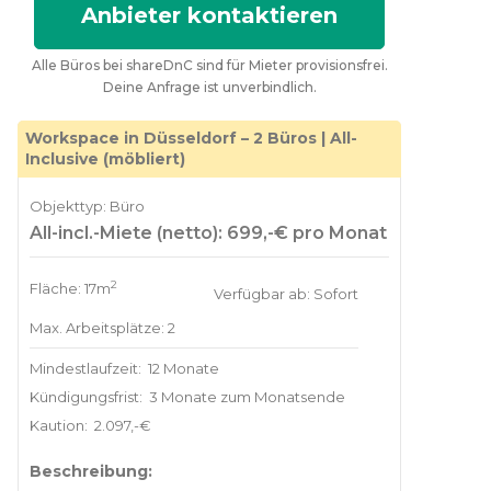
Anbieter kontaktieren
Alle Büros bei shareDnC sind für Mieter provisionsfrei.
Deine Anfrage ist unverbindlich.
Workspace in Düsseldorf – 2 Büros | All-
Inclusive (möbliert)
Objekttyp: Büro
All-incl.-Miete (netto): 699,-€ pro Monat
2
Fläche: 17m
Verfügbar ab: Sofort
Max. Arbeitsplätze: 2
Mindestlaufzeit:
12 Monate
Kündigungsfrist:
3 Monate zum Monatsende
Kaution:
2.097,-€
Beschreibung: