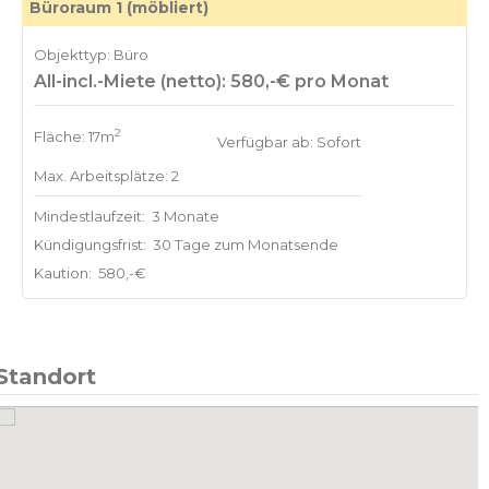
Büroraum 1 (möbliert)
Objekttyp: Büro
All-incl.-Miete (netto): 580,-€ pro Monat
2
Fläche: 17m
Verfügbar ab: Sofort
Max. Arbeitsplätze: 2
Mindestlaufzeit:
3 Monate
Kündigungsfrist:
30 Tage zum Monatsende
Kaution:
580,-€
Standort