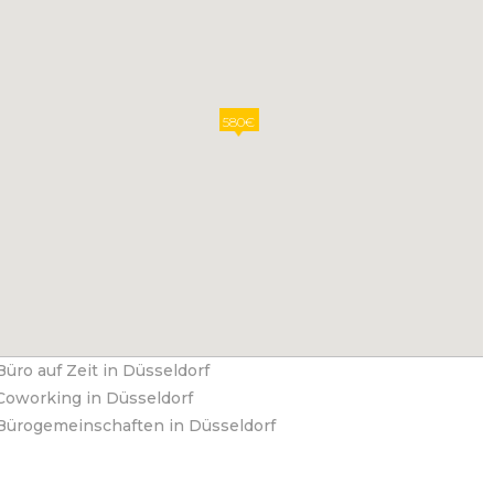
580€
Büro auf Zeit in Düsseldorf
Coworking in Düsseldorf
Bürogemeinschaften in Düsseldorf