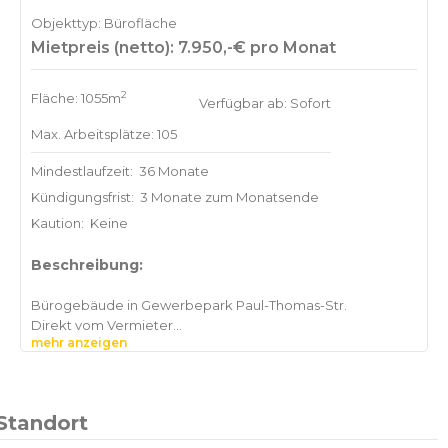
Objekttyp: Bürofläche
Mietpreis (netto): 7.950,-€ pro Monat
2
Fläche: 1055m
Verfügbar ab: Sofort
Max. Arbeitsplätze: 105
Mindestlaufzeit:
36 Monate
Kündigungsfrist:
3 Monate zum Monatsende
Kaution:
Keine
Beschreibung:
Bürogebäude in Gewerbepark Paul-Thomas-Str.
Direkt vom Vermieter
mehr anzeigen
Kellergeschoss: 332 m²
Erdgeschoss: 396 m²
Obergeschoss: 327 m²
Hallenflächen nach Absprache auch verfügbar
Standort
Viele Parkplätze verfügbar