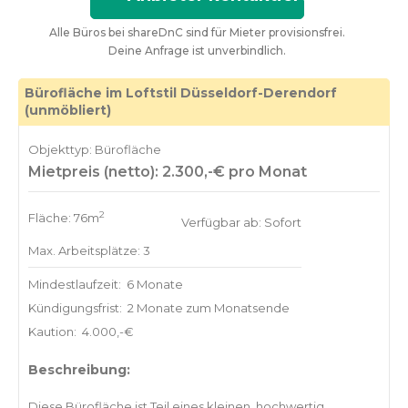
Alle Büros bei shareDnC sind für Mieter provisionsfrei.
Deine Anfrage ist unverbindlich.
Bürofläche im Loftstil Düsseldorf-Derendorf
(unmöbliert)
Objekttyp: Bürofläche
Mietpreis (netto): 2.300,-€ pro Monat
2
Fläche: 76m
Verfügbar ab: Sofort
Max. Arbeitsplätze: 3
Mindestlaufzeit:
6 Monate
Kündigungsfrist:
2 Monate zum Monatsende
Kaution:
4.000,-€
Beschreibung:
Diese Bürofläche ist Teil eines kleinen, hochwertig