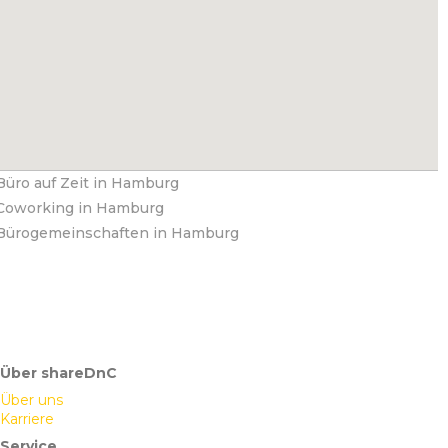
Büro auf Zeit in Hamburg
Coworking in Hamburg
Bürogemeinschaften in Hamburg
Über shareDnC
Über uns
Karriere
Service