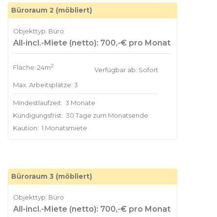
Büroraum 2 (möbliert)
Objekttyp: Büro
All-incl.-Miete (netto): 700,-€ pro Monat
2
Fläche: 24m
Verfügbar ab: Sofort
Max. Arbeitsplätze: 3
Mindestlaufzeit:
3 Monate
Kündigungsfrist:
30 Tage zum Monatsende
Kaution:
1 Monatsmiete
Büroraum 3 (möbliert)
Objekttyp: Büro
All-incl.-Miete (netto): 700,-€ pro Monat