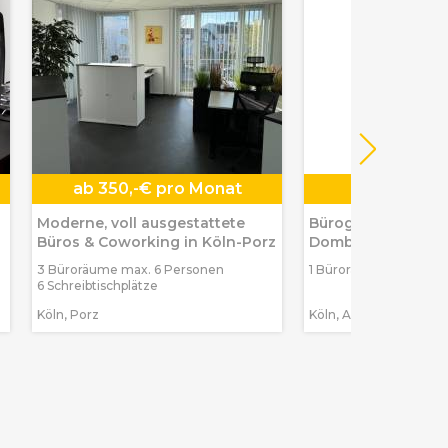
ab
350,-€ pro Monat
600,-€ pro
Moderne, voll ausgestattete
Bürogemeinschaft
Büros & Coworking in Köln-Porz
Domblick in Köln-
3 Büroräume max. 6 Personen
1 Büroraum max. 2 Pe
6 Schreibtischplätze
Köln, Porz
Köln, Altstadt-Nord