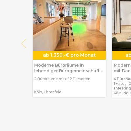
ab
1.350,-€ pro Monat
a
Moderne Büroräume in
Modern
lebendiger Bürogemeinschaft
mit Dac
in Köln-Ehrenfeld
Neusta
2 Büroräume max. 12 Personen
4 Bürorä
1 Virtual 
1 Meetin
Köln, Ehrenfeld
Köln, Neu