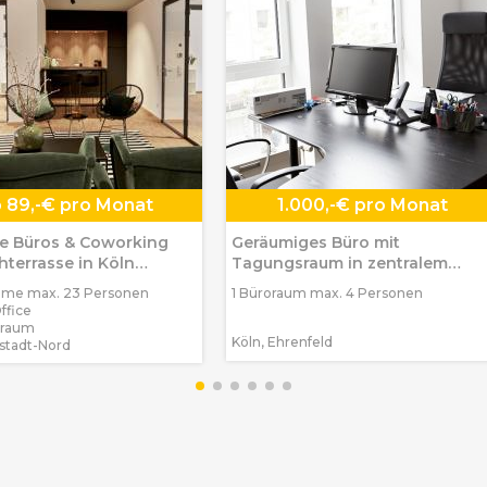
b
89,-€ pro Monat
1.000,-€ pro Monat
e Büros & Coworking
Geräumiges Büro mit
hterrasse in Köln
Tagungsraum in zentralem
dt-Nord
Köln-Ehrenfeld
ume max. 23 Personen
1 Büroraum max. 4 Personen
Office
graum
Köln, Ehrenfeld
stadt-Nord