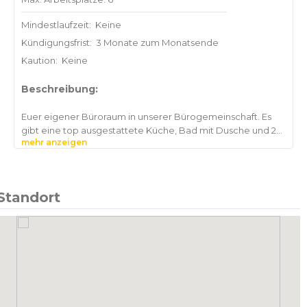
Mindestlaufzeit:
Keine
Kündigungsfrist:
3 Monate zum Monatsende
Kaution:
Keine
Beschreibung:
Euer eigener Büroraum in unserer Bürogemeinschaft. Es
gibt eine top ausgestattete Küche, Bad mit Dusche und 2
mehr anzeigen
WCs, einen Essbereich mit Couchecke und einen Bereich
Standort