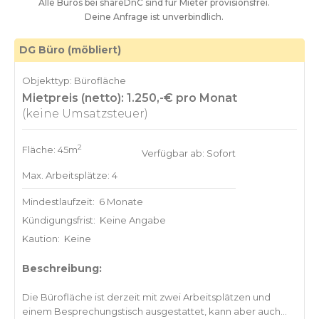
Alle Büros bei shareDnC sind für Mieter provisionsfrei.
Deine Anfrage ist unverbindlich.
DG Büro (möbliert)
Objekttyp: Bürofläche
Mietpreis (netto): 1.250,-€ pro Monat
(keine Umsatzsteuer)
2
Fläche: 45m
Verfügbar ab: Sofort
Max. Arbeitsplätze: 4
Mindestlaufzeit:
6 Monate
Kündigungsfrist:
Keine Angabe
Kaution:
Keine
Beschreibung:
Die Bürofläche ist derzeit mit zwei Arbeitsplätzen und
einem Besprechungstisch ausgestattet, kann aber auch