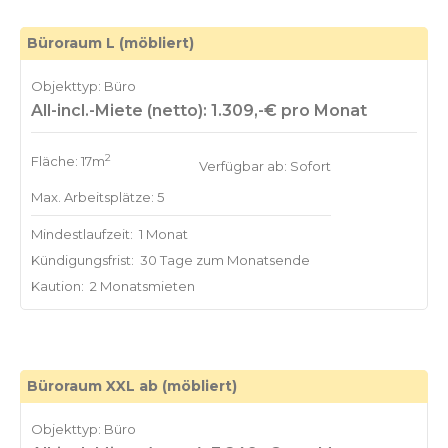
Büroraum L (möbliert)
Objekttyp: Büro
All-incl.-Miete (netto): 1.309,-€ pro Monat
2
Fläche: 17m
Verfügbar ab: Sofort
Max. Arbeitsplätze: 5
Mindestlaufzeit:
1 Monat
Kündigungsfrist:
30 Tage zum Monatsende
Kaution:
2 Monatsmieten
Büroraum XXL ab (möbliert)
Objekttyp: Büro