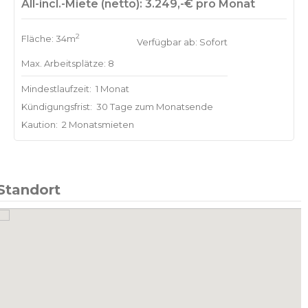
All-incl.-Miete (netto): 3.249,-€ pro Monat
2
Fläche: 34m
Verfügbar ab: Sofort
Max. Arbeitsplätze: 8
Mindestlaufzeit:
1 Monat
Kündigungsfrist:
30 Tage zum Monatsende
Kaution:
2 Monatsmieten
Standort