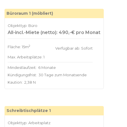
Büroraum 1 (möbliert)
Objekttyp: Büro
All-incl.-Miete (netto): 490,-€ pro Monat
2
Fläche: 15m
Verfügbar ab: Sofort
Max. Arbeitsplätze: 1
Mindestlaufzeit:
6 Monate
Kündigungsfrist:
30 Tage zum Monatsende
Kaution:
2,38 N
Schreibtischplätze 1
Objekttyp: Arbeitsplatz