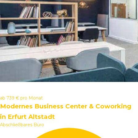
ab
739 €
pro Monat
Modernes Business Center & Coworking
in Erfurt Altstadt
Abschließbares Büro