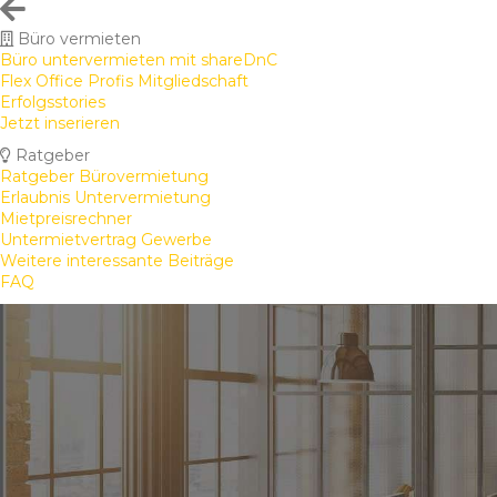
Büro vermieten
Büro untervermieten mit shareDnC
Flex Office Profis Mitgliedschaft
Erfolgsstories
Jetzt inserieren
Ratgeber
Ratgeber Bürovermietung
Erlaubnis Untervermietung
Mietpreisrechner
Untermietvertrag Gewerbe
Weitere interessante Beiträge
FAQ