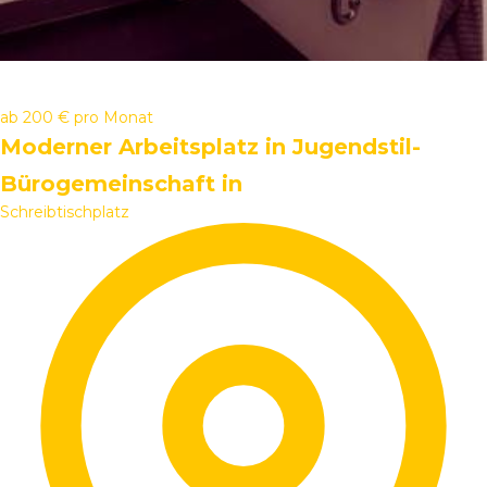
ab
200 €
pro Monat
Moderner Arbeitsplatz in Jugendstil-
Bürogemeinschaft in
Schreibtischplatz