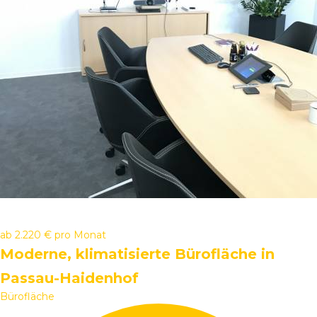
ab
2.220 €
pro Monat
Moderne, klimatisierte Bürofläche in
Passau-Haidenhof
Bürofläche