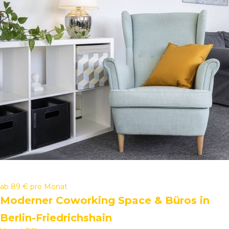
ab
89 €
pro Monat
Moderner Coworking Space & Büros in
Berlin-Friedrichshain