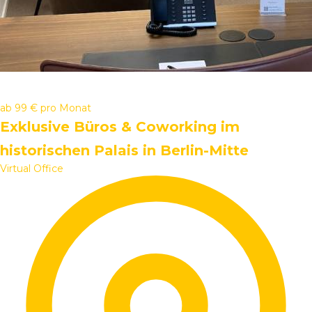
ab
99 €
pro Monat
Exklusive Büros & Coworking im
historischen Palais in Berlin-Mitte
Virtual Office