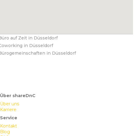
Büro auf Zeit in Düsseldorf
Coworking in Düsseldorf
Bürogemeinschaften in Düsseldorf
Über shareDnC
Über uns
Karriere
Service
Kontakt
Blog