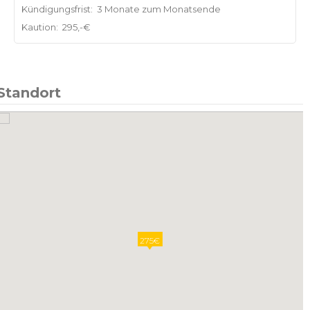
Kündigungsfrist:
3 Monate zum Monatsende
Kaution:
295,-€
Standort
275€