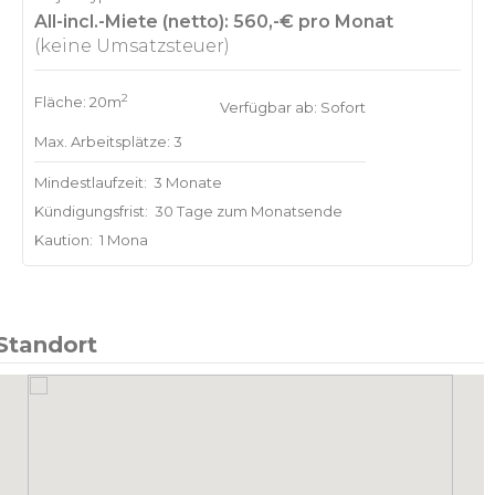
All-incl.-Miete (netto): 560,-€ pro Monat
(keine Umsatzsteuer)
2
Fläche: 20m
Verfügbar ab: Sofort
Max. Arbeitsplätze: 3
Mindestlaufzeit:
3 Monate
Kündigungsfrist:
30 Tage zum Monatsende
Kaution:
1 Mona
Standort