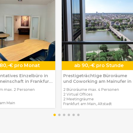
80,-€ pro Monat
ab
90,-€ pro Stunde
ntatives Einzelbüro in
Prestigeträchtige Büroräume
einschaft in Frankfurt
und Coworking am Mainufer in
n
um max. 2 Personen
2 Büroräume max. 4 Personen
2 Virtual Offices
2 Meetingräume
 am Main
Frankfurt am Main, Altstadt