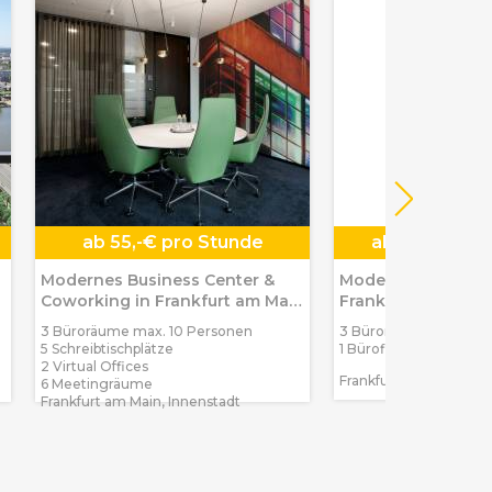
ab
55,-€ pro Stunde
ab
1.690,-€ 
Modernes Business Center &
Moderne Bürogeme
Coworking in Frankfurt am Main
Frankfurt am Mai
Innenstadt
3 Büroräume max. 10 Personen
3 Büroräume max. 12 
2
5 Schreibtischplätze
1 Bürofläche 293 m
2 Virtual Offices
Frankfurt am Main, Os
6 Meetingräume
Frankfurt am Main, Innenstadt