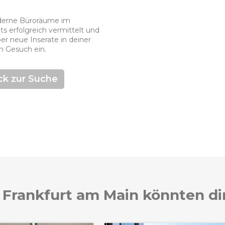
moderne Büroräume im
ts erfolgreich vermittelt und
er neue Inserate in deiner
in Gesuch ein.
ck zur Suche
 Frankfurt am Main könnten di