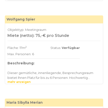
Wolfgang Spier
Objekttyp: Meetingraum
Miete (netto): 75,-€ pro Stunde
2
Fläche: 17m
Status:
Verfügbar
Max. Personen: 6
Beschreibung:
Dieser gemütliche, innenliegende, Besprechungsraum
bietet Ihnen Platz für bis zu 6 Personen. Hochwertig
mehr anzeigen
ausgestattet mit einem wankelförmigen Konferenztisch
sowie komfortablen Stühlen. Zwei moderne LCD
Flatscreens sorgen für perfekte Voraussetzungen für Ihre
Full-HD Videokonferenz (gegen Aufpreis). W-LAN steht
Ihnen kostenfrei zur Verfügung.
Maria Sibylla Merian